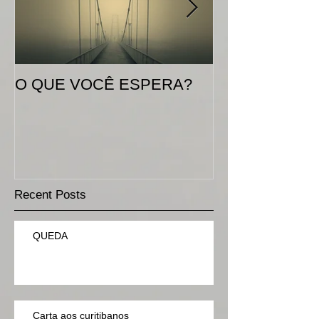
O QUE VOCÊ ESPERA?
Mr. Robert Pla
gentlemen!!!!
Recent Posts
QUEDA
Carta aos curitibanos