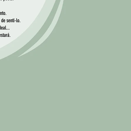
nto.
de senti-lo.
eal...
estará.