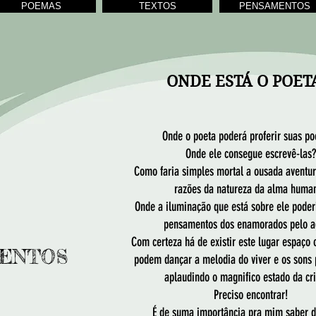
POEMAS
TEXTOS
PENSAMENTOS
ONDE ESTÁ O POET
Onde o poeta poderá proferir suas po
Onde ele consegue escrevê-las?
Como faria simples mortal a ousada aventur
razões da natureza da alma huma
Onde a iluminação que está sobre ele poder
pensamentos dos enamorados pelo a
Com certeza há de existir este lugar espaço 
ENTOS
podem dançar a melodia do viver e os sons 
aplaudindo o magnifico estado da cr
Preciso encontrar!
É de suma importância pra mim saber d