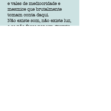
e vales de mediocridade e
mesmice que brutalmente
tomam conta daqui.
Não existe som, não existe luz,
e se não fosse por um graveto
bem pequeno e seco chamado
“cérebro” eu diria que não
haveria nem esperança neste
lugar.
Vai-se mais um ano da
sentença que me impus!
Estou firme ainda. Passo meu
tempo entre o caminhar diário
e o meu graveto.
Este último muitas vezes me
permite enviar mensagens
para além do nada onde
sentado escrevo com ele na
areia do tempo onde alguém lá