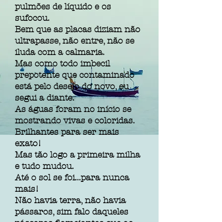
pulmões de líquido e os
sufocou.
Bem que as placas diziam não
ultrapasse, não entre, não se
iluda com a calmaria.
Mas como todo imbecil
prepotente que contaminado
está pelo desejo do novo, eu
segui a diante.
As águas foram no início se
mostrando vivas e coloridas.
Brilhantes para ser mais
exato!
Mas tão logo a primeira milha
e tudo mudou.
Até o sol se foi...para nunca
mais!
Não havia terra, não havia
pássaros, sim falo daqueles