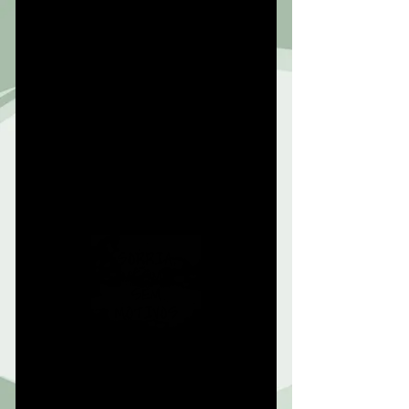
POEMAS
TEXTOS
PENSAMENTOS
Prefácio
PENSAMENTOS
Amadureço
E com 42 anos eu começo a
amadurecer...
Nas pequenas coisas