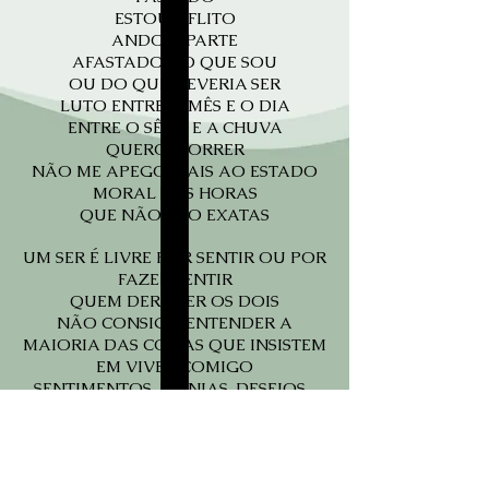
ESTOU AFLITO
ANDO À PARTE
AFASTADO DO QUE SOU
OU DO QUE DEVERIA SER
LUTO ENTRE O MÊS E O DIA
ENTRE O SÊCO E A CHUVA
QUERO MORRER
NÃO ME APEGO MAIS AO ESTADO
MORAL DAS HORAS
QUE NÃO SÃO EXATAS
UM SER É LIVRE POR SENTIR OU POR
FAZER SENTIR
QUEM DERA SER OS DOIS
NÃO CONSIGO ENTENDER A
MAIORIA DAS COISAS QUE INSISTEM
EM VIVER COMIGO
SENTIMENTOS, MANIAS, DESEJOS...
FALTA FÔLEGO
SOBRA LAMPEJO